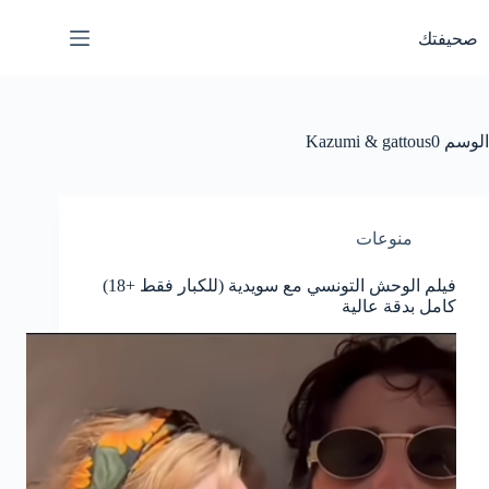
لتجاوز
لى
صحيفتك
لمحتوى
الوسم
Kazumi & gattous0
منوعات
فيلم الوحش التونسي مع سويدية (للكبار فقط +18)
كامل بدقة عالية