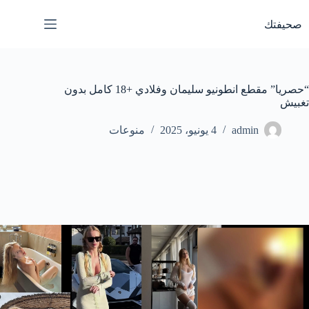
لتجاوز
لى
صحيفتك
لمحتوى
“حصريا” مقطع انطونيو سليمان وفلادي +18 كامل بدون
تغبيش
admin
4 يونيو، 2025
منوعات