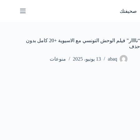
لتجاوز
لى
صحيفتك
لمحتوى
“ناااار” فيلم الوحش التونسي مع الاسيوية +20 كامل بدون
حذف
abaq
13 يونيو، 2025
منوعات