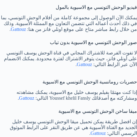
فيديو الوحش التونسي مع الاسيوية بالمول
يمكنك الآن الوصول إلى مجموعة كاملة من أفلام الوحش التونسي، بما
في ذلك أحدث أعماله التي تتضمن التعاون مع الممثلة الأسيوية. وذلك
من خلال رابط مباشر متاح على موقع اونلي فانز من هنا:
Gattouz
.
صور الوحش التونسي مع الاسيوية بدون تياب
لا تفوت الفرصة للاشتراك المجاني في قناة الوحش يوسف التونسي
على أونلي فانز، حيث يتوفر الاشتراك لفترة محدودة. يمكنك الانضمام
الآن عبر الرابط التالي:
Gattouz
.
حصريات رومانسية الوحش التونسي مع الاسيوية
إذا كنت مهتمًا بفيلم يوسف خليل مع الاسيوية، يمكنك مشاهدته
ومشاركته مع أصدقائك Youssef khelil Fansly التالي:
Gattouz
.
ميقا ساخن الوحش التونسي مع الاسيوية
إن افضل طريقة يمكن تحميل ميقا الوحش التونسي يوسف خليل
الجديد مع الفتاة الأسيوية هي عن طريق النقر على الرابط الموثوق
الرسمي التالي:
Gattouz
.