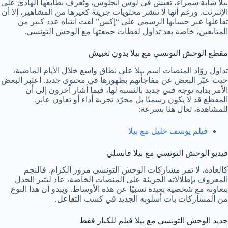
بيلا شابة سمراء، تعيش في لوس أنجلوس، وتُعرف بطابعها الهادئ على
الإنترنت. ورغم أنها لا تنشر محتويات جريئة كغيرها من المشاهير، إلا أن
تفاعلها عبر حسابها الرسمي على “إكس” لفت انتباه عدد كبير من
المتابعين، خاصة بعد تداول لقطات جمعتها مع الوحش التونسي.
مقطع الوحش التونسي مع بيلا بدون تغبيش
تداول روّاد المنصات اسم بيلا على نطاق واسع خلال الأيام الماضية،
حيث عبّر البعض عن مفاجأتهم بظهورها في محتوى جديد. اعتبر البعض
الأمر بداية توجه فني جديد بالنسبة لها، فيما أشار آخرون إلى أن
المقطع قد لا يكون رسميًا بل مجرّد تجربة أداء أو تعاون عابر.
للمشاهدة، تعال هنا بسرعة:
فيلم يوسف خليل مع بيلا
فيديو الوحش التونسي مع بيلا فانسلي
كالعادة، لا تمر مشاركات الوحش التونسي مرور الكرام. فالنجم
المعروف بإطلالاته الجريئة على المنصات الخاصة، عاد ليثير الجدل
بتعاونه مع شخصية بعيدة نسبيًا عن هذه الأوساط. ويبدو أن هذا النوع
من المشاركات بات أسلوبه الجديد في كسب التفاعل.
جديد الوحش التونسي مع بيلا فيلم للكبار فقط