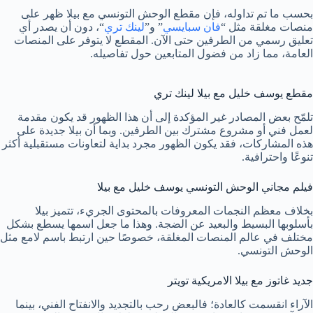
بحسب ما تم تداوله، فإن مقطع الوحش التونسي مع بيلا ظهر على
منصات مغلقة مثل “
فان سبايسي
” و”
لينك تري
“، دون أن يصدر أي
تعليق رسمي من الطرفين حتى الآن. المقطع لا يتوفر على المنصات
العامة، مما زاد من فضول المتابعين حول تفاصيله.
مقطع يوسف خليل مع بيلا لينك تري
تلمّح بعض المصادر غير المؤكدة إلى أن هذا الظهور قد يكون مقدمة
لعمل فني أو مشروع مشترك بين الطرفين. وبما أن بيلا جديدة على
هذه المشاركات، فقد يكون الظهور مجرد بداية لتعاونات مستقبلية أكثر
تنوعًا واحترافية.
فيلم مجاني الوحش التونسي يوسف خليل مع بيلا
بخلاف معظم النجمات المعروفات بالمحتوى الجريء، تتميز بيلا
بأسلوبها البسيط والبعيد عن الضجة. وهذا ما جعل اسمها يسطع بشكل
مختلف في عالم المنصات المغلقة، خصوصًا حين ارتبط باسم لامع مثل
الوحش التونسي.
جديد غاتوز مع بيلا الامريكية تويتر
الآراء انقسمت كالعادة؛ فالبعض رحب بالتجديد والانفتاح الفني، بينما