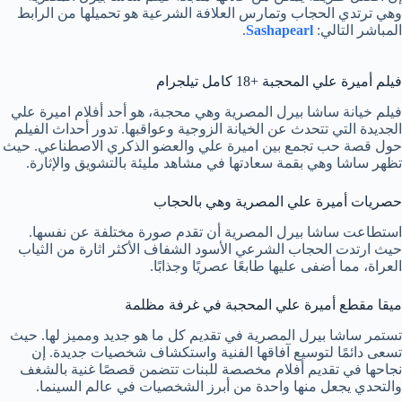
وهي ترتدي الحجاب وتمارس العلافة الشرعية هو تحميلها من الرابط
المباشر التالي:
Sashapearl
.
فيلم أميرة علي المحجبة +18 كامل تيلجرام
فيلم خيانة ساشا بيرل المصرية وهي محجبة، هو أحد أفلام اميرة علي
الجديدة التي تتحدث عن الخيانة الزوجية وعواقبها. تدور أحداث الفيلم
حول قصة حب تجمع بين اميرة علي والعضو الذكري الاصطناعي. حيث
تظهر ساشا وهي بقمة سعادتها في مشاهد مليئة بالتشويق والإثارة.
حصريات أميرة علي المصرية وهي بالحجاب
استطاعت ساشا بيرل المصرية أن تقدم صورة مختلفة عن نفسها.
حيث ارتدت الحجاب الشرعي الأسود الشفاف الأكثر اثارة من الثياب
العراة، مما أضفى عليها طابعًا عصريًا وجذابًا.
ميقا مقطع أميرة علي المحجبة في غرفة مظلمة
تستمر ساشا بيرل المصرية في تقديم كل ما هو جديد ومميز لها. حيث
تسعى دائمًا لتوسيع آفاقها الفنية واستكشاف شخصيات جديدة. إن
نجاحها في تقديم أفلام مخصصة للبنات تتضمن قصصًا غنية بالشغف
والتحدي يجعل منها واحدة من أبرز الشخصيات في عالم السينما.