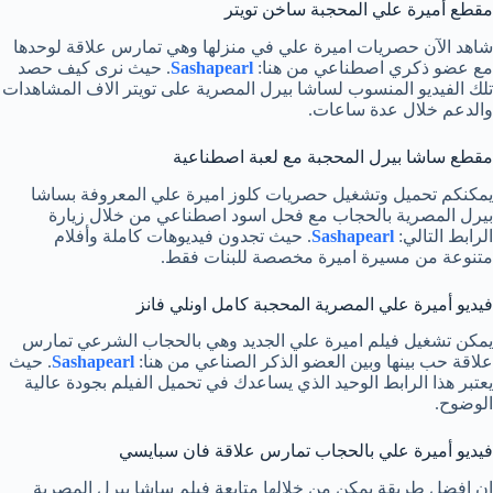
مقطع أميرة علي المحجبة ساخن تويتر
شاهد الآن حصريات اميرة علي في منزلها وهي تمارس علاقة لوحدها
مع عضو ذكري اصطناعي من هنا:
Sashapearl
. حيث نرى كيف حصد
تلك الفيديو المنسوب لساشا بيرل المصرية على تويتر الاف المشاهدات
والدعم خلال عدة ساعات.
مقطع ساشا بيرل المحجبة مع لعبة اصطناعية
يمكنكم تحميل وتشغيل حصريات كلوز اميرة علي المعروفة بساشا
بيرل المصرية بالحجاب مع فحل اسود اصطناعي من خلال زيارة
الرابط التالي:
Sashapearl
. حيث تجدون فيديوهات كاملة وأفلام
متنوعة من مسيرة اميرة مخصصة للبنات فقط.
فيديو أميرة علي المصرية المحجبة كامل اونلي فانز
يمكن تشغيل فيلم اميرة علي الجديد وهي بالحجاب الشرعي تمارس
علاقة حب بينها وبين العضو الذكر الصناعي من هنا:
Sashapearl
. حيث
يعتبر هذا الرابط الوحيد الذي يساعدك في تحميل الفيلم بجودة عالية
الوضوح.
فيديو أميرة علي بالحجاب تمارس علاقة فان سبايسي
إن افضل طريقة يمكن من خلالها متابعة فيلم ساشا بيرل المصرية