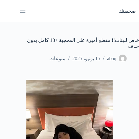
لتجاوز
لى
صحيفتك
لمحتوى
خاص للبنات!! مقطع أميرة علي المحجبة +18 كامل بدون
حذف
abaq
15 يونيو، 2025
منوعات