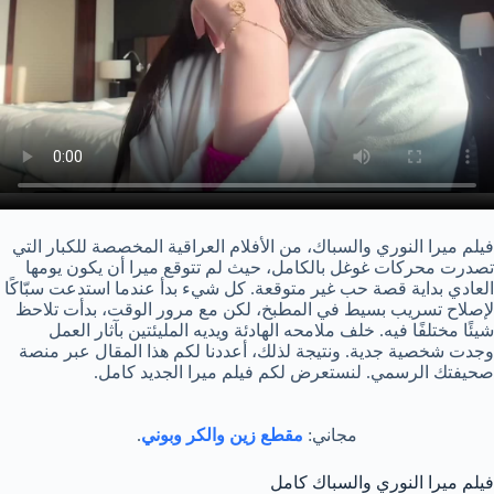
فيلم ميرا النوري والسباك، من الأفلام العراقية المخصصة للكبار التي
تصدرت محركات غوغل بالكامل، حيث لم تتوقع ميرا أن يكون يومها
العادي بداية قصة حب غير متوقعة. كل شيء بدأ عندما استدعت سبّاكًا
لإصلاح تسريب بسيط في المطبخ، لكن مع مرور الوقت، بدأت تلاحظ
شيئًا مختلفًا فيه. خلف ملامحه الهادئة ويديه المليئتين بآثار العمل
وجدت شخصية جدية. ونتيجة لذلك، أعددنا لكم هذا المقال عبر منصة
صحيفتك الرسمي. لنستعرض لكم فيلم ميرا الجديد كامل.
مجاني:
مقطع زين والكر وبوني
.
فيلم ميرا النوري والسباك كامل