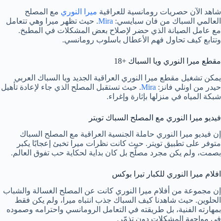
شاهد الآن حصريات رومانسية للعراقية
ميرا النوري
مع المصلح
العالمي السباك من فان سبايسي:
Mira
. حيث تظهر ميرا وهي تتعامل
مع عامل الصيانة الذي حضر لإصلاح بعض المشكلات في المطبخ.
وتتابع كيف تحاول فهم الأعطال باسلوب رومانسي.
مقطع ميرا النوري ويا السباك +18
يمكن تشغيل مقطع ميرا النوري العراقية الجديد ويا السباك العربي
حيدر من اونلي فانز:
Mira
. حيث تستقبل المصلح الذي جاء لإعادة تأهيل
شبكة المياه في منزلها بإثارة وإغراء.
فيديو ميرا النوري مع المصلح السباك تويتر
إن فيديو ميرا النوري حاملة الجنسية العراقية مع المصلح السباك
متوفر على تطبيق تويتر. حيث كانت نظرات ميرا تخبئ إعجابًا يكبر
بصمت، ولم يكن مجرد مصلّح بل كان بداية لحكاية حب تفوق العالم.
افلام ميرا النوري للكبار تيرا بوكس
إن مجموعة من أفلام ميرا النوري كانت عن المصلح الغسالة والشباب
الحلوين. حيث شاهدنا كيف السباك جذب انتباه ميرا، ولم يكن فقط
بمهارته الفنية، بل طريقته في التعامل الرومانسي واحترامه وصموده
في مواجهة المشكلات دون تذمّر.