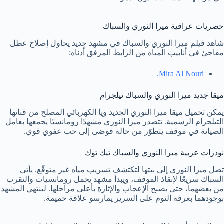
حصريات عراقية ميرا النوري والسباك
شاهد فيلم ميرا النوري والسباك في مشهد جديد يحاول إصلاح عطل
مفاجئ في أنابيب المياه من الرابط المرفق أدناه:
Mira Al Nouri.
ميقا جديد ميرا النوري والسباك تيلجرام
يمكن تحميل ميقا ميرا النوري الجديد ويا الكهربائي المصلح من قناتها
التيلجرام الرسمية. تتصدر ميرا النوري مشهدًا رومانسيًا يجمعها بعامل
الصيانة في موقف يتطوّر من حالة فوضى إلى حب عفوي قوي.
نودزات عربية ميرا النوري والسباك تيك توك
تصل ميرا النوري إلى بيتها لتكتشف تسريب مياه غير متوقّع. يأتي
السباك سريعًا لإنقاذ الموقف، ويبدأ مشهد يحمل رومانسيات والتقرب
من بعضهما، حتى يصبح الإعجاب والإثارة بأعلى مراحلها. لينتهي المشهد
بوجودهما بغرفة النوم على السرير يمارسو علاقة حميمة.