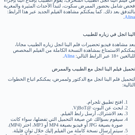
في فيلم الينا انجل الطبيب المنحرف، يقوم الطبيب بإقناع الينا بإجراء
فحص شامل بحضور الممرض سكوت، لتبدأ الأحداث المثيرة والمغرية
بالتدفق بعد ذلك. كما يمكنكم مشاهدة الفيلم الجديد عبر هذا الرابط:
.
Alina
الينا انجل في زياره للطبيب
بعد مشاهدة فيديو تحضيرات فلم الينا انجل زياره الطبيب مجانا،
يمكنكم الاستمتاع بمشاهدة النسخة الكاملة من الفيلم المخصص
للبالغين +18 عبر الرابط التالي:
Alina
.
تحميل فيلم الينا انجل مع الطبيب والممرض
لتحميل فلم الينا انجل مع الدكتور ولممرض، يمكنكم اتباع الخطوات
التالية:
افتح تطبيق تلجرام.
ابحث عن البوت @VjBoT.
بعد الاشتراك، أرسل رابط الفيلم.
سيقوم بسؤالك عن صيغة التحميل التي تفضلها، سواء كانت
صورة بصيغة JPG أو فيديو بصيغة MP4 أو MP3، اختر (MP4).
سيتم إرسال نسخة كاملة من الفيلم إليك خلال ثوانٍ قليلة.