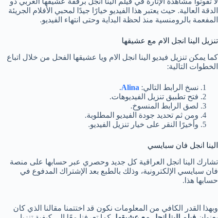
لا تفوتوا مشاهدة الإثارة في فيلم الينا انجل برفقة عشيقها العربي ذو
الدقة العالية. حيث يعتبر هذا الفيديو خيارًا جيدًا لمحبي الأفلام الجريئة
المفعمة بالرومنسية منذ لحظة البداية وحتى انتهاء الفيديو.
تنزيل الينا انجل الام مع عشيقها
كما يمكن تنزيل فيديو الينا انجل الام ويا عشيقها الفحل من خلال اتباع
الخطوات التالية:
نسخ الرابط التالي:
Alina
.
فتح تطبيق تنزيل الفيديوهات.
لصق الرابط المنسوخ.
ومن ثم تحديد جودة الفيديو المطلوبة.
وأخيرًا النقر على خيار تنزيل الفيديو.
الينا انجل فان سبايسي
تشارك الينا انجل العراقية كل جديد وحصري عبر حسابها على منصة
فان سبايسي الإلكترونية، وذلك بالطبع بعد الإشتراك المدفوع في
حسابها هذا.
وبهذا القدر الكافي من المعلومات نكون قد اختتمنا مقالنا الذي كان
بعنوان
فيلم الينا انجل مع عشيقها
، كما تعرفنا معًا إلى كيفية تنزيل