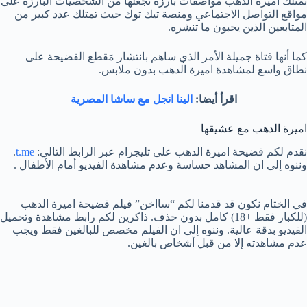
تمتلك اميرة الدهب مواصفات بارزة تجعلها من الشخصيات البارزة على
مواقع التواصل الاجتماعي ومنصة تيك توك حيث تمتلك عدد كبير من
المتابعين الذين يحبون ما تنشره.
كما أنها فتاة جميلة الأمر الذي ساهم بانتشار مَقطع الفضيحة على
نطاق واسع لمشاهدة اميرة الدهب بدون ملابس.
اقرأ أيضا:
الينا انجل مع ساشا المصرية
اميرة الدهب مع عشيقها
نقدم لكم فضيحة اميرة الدهب على تليجرام عبر الرابط التالي:
t.me
.
وننوه إلى ان المشاهد حساسة وعدم مشاهدة الفيديو أمام الأطفال .
في الختام نكون قد قدمنا لكم “سااخن” فيلم فضيحة اميرة الدهب
(للكبار فقط +18) كامل بدون حذف. ذاكرين لكم رابط مشاهدة وتحميل
الفيديو بدقة عالية. وننوه إلى ان الفيلم مخصص للبالغين فقط ويجب
عدم مشاهدته إلا من قبل أشخاص بالغين.