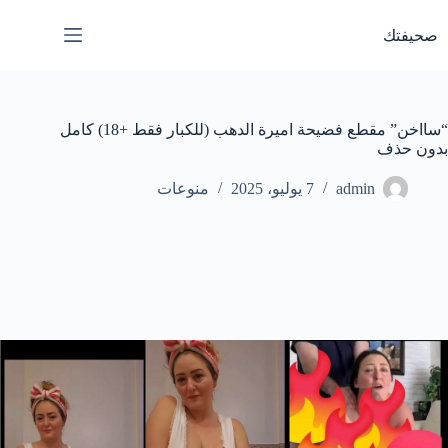
لتجاوز
لى
صحيفتك
لمحتوى
“سااخن” مقطع فضيحة اميرة الدهب (للكبار فقط +18) كامل
بدون حذف
admin
7 يوليو، 2025
منوعات