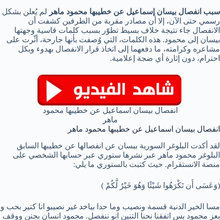
سبب انفصال بيسان إسماعيل عن خطيبها محمود ماهر
لم يُعلن بشكل
رسمي حتى الآن، إلا أن مصادر مقربة من الطرفين كشفت أن
الانفصال جاء نتيجة خلاف بسيط تطوّر بسبب كلمات قاسية وجهتها
بيسان إلى محمود. هذه الكلمات، التي وُصفت بأنها جارحة، أثّرت على
مشاعره وكرامته، ما دفعهما إلى اتخاذ قرار الانفصال بهدوء وبكل
احترام، دون إثارة أي ضجة إعلامية.
انفصال بيسان اسماعيل عن خطيبها محمود
ماهر
انفصال بيسان اسماعيل عن خطيبها محمود ماهر
لقد أكدت البلوغر السورية بيسان عن انفصالها عن خطيبها السابق
البلوغر محمود ماهر عبر نشرها ستوري عبر حسابها الشخصي على
منصة الانستقرام. حيث كتبت بالستوري ما يلي:
(وَعَسَى أَن تَكْرَهُوا شَيْئًا وَهُوَ خَيْرٌ لَّكُمْ )
مسا الخير الدنية قسمة ونصيب وما حدا بياخد غير نصيبو انا كتير بحب و
بعز محمود بس اتفقنا نحنا التنين انو ننفصل. محمود انسان بجنن ووقف