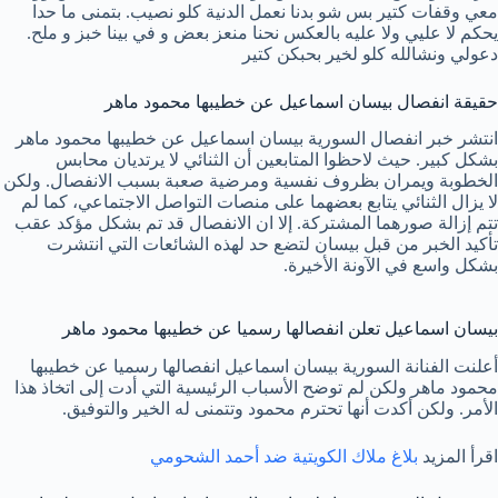
معي وقفات كتير بس شو بدنا نعمل الدنية كلو نصيب. بتمنى ما حدا
يحكم لا عليي ولا عليه بالعكس نحنا منعز بعض و في بينا خبز و ملح.
دعولي ونشالله كلو لخير بحبكن كتير
حقيقة انفصال بيسان اسماعيل عن خطيبها محمود ماهر
انتشر خبر انفصال السورية بيسان اسماعيل عن خطيبها محمود ماهر
بشكل كبير. حيث لاحظوا المتابعين أن الثنائي لا يرتديان محابس
الخطوبة ويمران بظروف نفسية ومرضية صعبة بسبب الانفصال. ولكن
لا يزال الثنائي يتابع بعضهما على منصات التواصل الاجتماعي، كما لم
تتم إزالة صورهما المشتركة. إلا ان الانفصال قد تم بشكل مؤكد عقب
تأكيد الخبر من قبل بيسان لتضع حد لهذه الشائعات التي انتشرت
بشكل واسع في الآونة الأخيرة.
بيسان اسماعيل تعلن انفصالها رسميا عن خطيبها محمود ماهر
أعلنت الفنانة السورية بيسان اسماعيل انفصالها رسميا عن خطيبها
محمود ماهر ولكن لم توضح الأسباب الرئيسية التي أدت إلى اتخاذ هذا
الأمر. ولكن أكدت أنها تحترم محمود وتتمنى له الخير والتوفيق.
اقرأ المزيد
بلاغ ملاك الكويتية ضد أحمد الشحومي