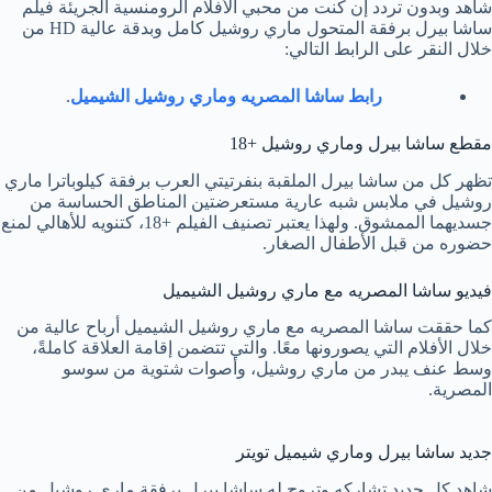
شاهد وبدون تردد إن كنت من محبي الأفلام الرومنسية الجريئة فيلم
ساشا بيرل برفقة المتحول ماري روشيل كامل وبدقة عالية HD من
خلال النقر على الرابط التالي:
رابط ساشا المصريه وماري روشيل الشيميل
.
مقطع ساشا بيرل وماري روشيل +18
تظهر كل من ساشا بيرل الملقبة بنفرتيتي العرب برفقة كيلوباترا ماري
روشيل في ملابس شبه عارية مستعرضتين المناطق الحساسة من
جسديهما الممشوق. ولهذا يعتبر تصنيف الفيلم +18، كتنويه للأهالي لمنع
حضوره من قبل الأطفال الصغار.
فيديو ساشا المصريه مع ماري روشيل الشيميل
كما حققت ساشا المصريه مع ماري روشيل الشيميل أرباح عالية من
خلال الأفلام التي يصورونها معًا. والتي تتضمن إقامة العلاقة كاملةً،
وسط عنف يبدر من ماري روشيل، وأصوات شتوية من سوسو
المصرية.
جديد ساشا بيرل وماري شيميل تويتر
شاهد كل جديد تشاركه وتروج له ساشا بيرل برفقة ماري روشيل من