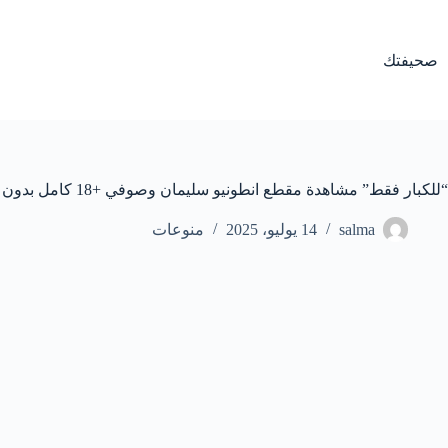
لتجاوز
لى
لمحتوى
صحيفتك
“للكبار فقط” مشاهدة مقطع انطونيو سليمان وصوفي +18 كامل بدون تشفير
salma
14 يوليو، 2025
منوعات