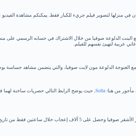
مان في منزلها لتصوير فيلم جريء للكبار فقط. يمكنكم مشاهدة الفيديو ع
 مع البنت الدلوعة صوفيا من خلال الاشتراك في حسابه الرسمي على 
اني عربية لتهيئ نفسهم للفيلم.
مع الغنوجة الدلوعة مون لايت صوفيا، والتي يتضمن مشاهد حساسة بوض
مأجور من هنا:
Sofia
. حيث يوضح الرابط التالي حصريات ساخنة لهما ف
أصدر انطونيو سليمان فيلمه الجديد على فان سبايسي مع صاحبة الشعر الأشقر ص