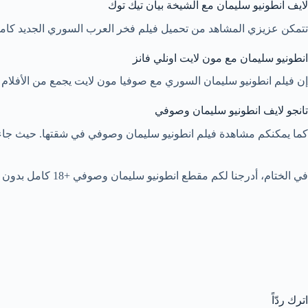
لايف انطونيو سليمان مع الشيخة بيان تيك توك
تتمكن عزيزي المشاهد من تحميل فيلم فخر العرب السوري الجديد كاملً
انطونيو سليمان مع مون لايت اونلي فانز
إن فيلم انطونيو سليمان السوري مع صوفيا مون لايت يجمع من الأفلام 
تانجو لايف انطونيو سليمان وصوفي
كما يمكنكم مشاهدة فيلم انطونيو سليمان وصوفي في شقتها. حيث جاء إل
في الختام، أدرجنا لكم مقطع انطونيو سليمان وصوفي +18 كامل بدون تشفير. كذلك لم ننس أن نرفق لكم حساباتهما الرسمية على منصة انستقرام.
اترك ردّاً