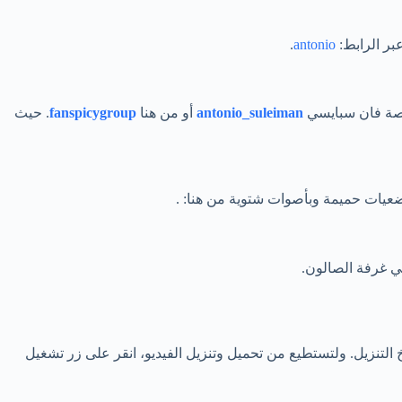
بر الرابط:
antonio
.
منصة فان سبايسي
antonio_suleiman
أو من هنا
fanspicygroup
. حيث
عيات حميمة وبأصوات شتوية من هنا: .
ي غرفة الصالون.
وفيا وحصل على 5 آلاف إعجاب خلال ساعتين فقط من تاريخ التنزيل. ولتستطيع من تحميل وتنزيل الفيديو، انقر على زر تشغيل