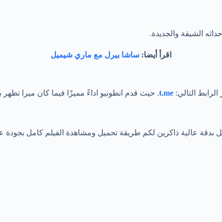
حداثه الشيقة والجديدة.
اقرأ أيضا:
ساشا بيرل مع ماري شيميل
لرابط التالي:
t.me
. حيث قدم انطونيو اداءً مميزًا فيما كان ميرا تظهر 
تام نكون قد قدمنا لكم مقطع ميرا النوري مع مصطفى +20 كامل بدقة عالية ذاكرين لكم طريقة تحميل وم