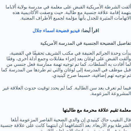
ألقت الشرطة الأمريكية القبض على معلمة في مدرسة بولاية ألاباما
بتهمة إقامة علاقة جنسية مع طالبة. حيث وصفت الأكاديمية هذه
الاتهامات المثيرة للجدل بأنها مؤلمة لجميع الأطراف المعنية.
اقرأ أيضا:
فيديو فضيحة اسماء جلال
تفاصيل الفضيحة الجنسية في المدرسة الأمريكية
بدأت وحدة الجرائم العنيفة في مكتب الشريف تحقيقًا في القضية،
وألقت القبض على لوغان بعد إجراء مقابلات وجمع أدلة أخرى، وفقًا
لما أفادت به السلطات. كما تم توجيه تهمة ممارسة فعل جنسي من
قبل موظف في المدرسة إلى لوغان والتي تم طردها من المدرسة كما
تم توجيه تهم إضافية، حسبما صرح كينيدي.
فيما لم تعرف بعد سن الطالبة. كما لم يحدد توقيت حدوث العلاقة غير
المشروعة المزعومة.
معلمة تقيم علاقة محرمة مع طالبتها
قال النقيب جاك كينيدي إن والدي الضحية القاصر المزعومة أبلغا
الشرطة يوم الأربعاء. بعد اكتشافهما أن ابنتهما كانت على علاقة جنسية
بمعلمة في المدرسة. وتم اتخاذ الإجراءات اللازمة.