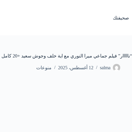
لتجاوز
لى
لمحتوى
صحيفتك
“نااااار” فيلم جماعي ميرا النوري مع اية خلف وجوش سعيد +20 كامل
salma
12 أغسطس، 2025
منوعات