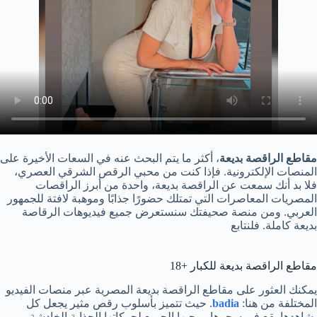
مقاطع الراقصة بديعة
، أكثر ما يتم البحث عنه في السعات الأخيرة على
المنصات الإلكترونية. فإذا كنت من محبي الرقص الشرقي العصري،
فلا بد أنك سمعت عن الراقصة بديعة، واحدة من أبرز الراقصات
المصريات المعاصرات التي تمتلك حضورًا جذابًا وموهبة لافتة للجمهور
العربي. ومن منصة صحيفتك سنستعرض جميع فيديوهات الرقاصة
بديعة كاملة. فلنتابع
مقاطع الراقصة بديعة للكبار +18
يمكنك العثور على مقاطع الراقصة بديعة المصرية عبر منصات الفيديو
المختلفة من هنا:
badia
. حيث تتميز بأسلوب رقص مثير يجعل كل
يشاهدها يقع في سحرها. ويحبها الجميع لحركاتها الجذابة الخادشة