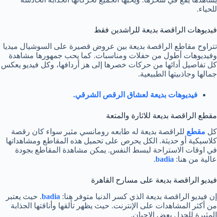
للحياء.
فيديوهات الراقصة بديعة للراشدين فقط
تتراوح مقاطع الراقصة بديعة بين عروض قصيرة على السوشيال ميديا
وفيديوهات أطول من حفلات ومناسبات. كما يحب جمهورها مشاهدة
كل تفاصيل أدائها من حركات خصرها إلى هز أردافها، وكل فيديو يعكس
جمالها وجاذبيتها الطبيعية.
فيديوهات بديعة لعشاق الرقص الشرقي.
مقطع الراقصة بديعة للاثارة والمتعة
كل
مقطع
للراقصة بديعة له طابعه رومانسي مثير سواء كان رقصة
كلاسيكية أو حديثة. الكل يحرص على تحميل هذه المقاطع ومشاهداتها
في اوقات الاستراحة لبسط النفس. يمكن مشاهدة المقاطع بجودة
عالية من هنا:
badia
.
فيديو الراقصة بديعة على مسارح القاهرة
إن فيديو الراقصة بديعة الذي كسر الدنيا متوفر هنا:
badia
. حيث يعتبر
من أكثر المشاهدات على الإنترنت. حيث يظهر تألقها وأناقتها الجذابة
المثيرة للجدل بعض الاحيان.