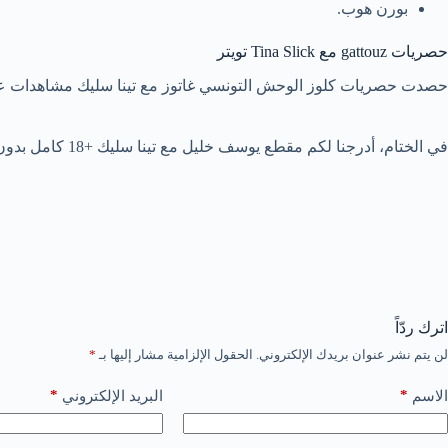
بورن هوب.
حصريات gattouz مع Tina Slick تويتر
حصدت حصريات كلوز الوحش التونسي غاتوز مع تينا سليك مشاهدات ع
في الختام، أدرجنا لكم مقطع يوسف خليل مع تينا سليك +18 كامل بدون حذف. كذلك لم ننس أن نرفق لكم مشاهد رومانسية تكشف جانباً مختلفاً من شخصية الوحش التونسي.
اترك ردّاً
لن يتم نشر عنوان بريدك الإلكتروني.
الحقول الإلزامية مشار إليها بـ
*
*
*
الاسم
البريد الإلكتروني