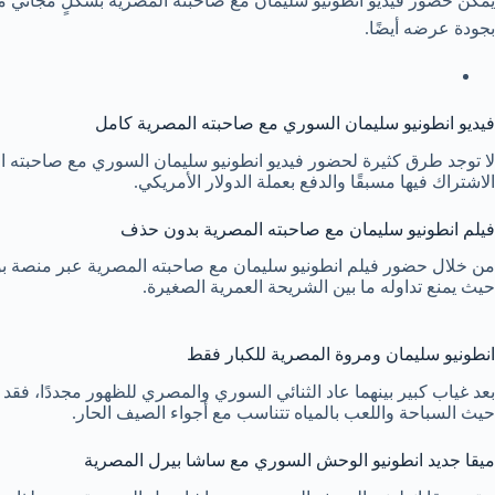
يمكن حضور فيديو انطونيو سليمان مع صاحبته المصرية بشكلٍ مجاني من خ
بجودة عرضه أيضًا.
فيديو انطونيو سليمان السوري مع صاحبته المصرية كامل
لا توجد طرق كثيرة لحضور فيديو انطونيو سليمان السوري مع صاحبته 
الاشتراك فيها مسبقًا والدفع بعملة الدولار الأمريكي.
فيلم انطونيو سليمان مع صاحبته المصرية بدون حذف
من خلال حضور فيلم انطونيو سليمان مع صاحبته المصرية عبر منصة بور
حيث يمنع تداوله ما بين الشريحة العمرية الصغيرة.
انطونيو سليمان ومروة المصرية للكبار فقط
بعد غياب كبير بينهما عاد الثنائي السوري والمصري للظهور مجددًا، 
حيث السباحة واللعب بالمياه تتناسب مع أجواء الصيف الحار.
ميقا جديد انطونيو الوحش السوري مع ساشا بيرل المصرية