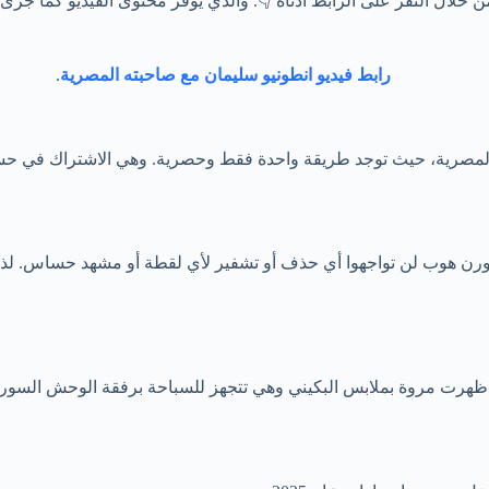
لال النقر على الرابط أدناه 👇. والذي يوفر محتوى الفيديو كما جرى 
رابط فيديو انطونيو سليمان مع صاحبته المصرية
.
المصرية، حيث توجد طريقة واحدة فقط وحصرية. وهي الاشتراك في حسا
ن هوب لن تواجهوا أي حذف أو تشفير لأي لقطة أو مشهد حساس. لذا يع
فقد ظهرت مروة بملابس البكيني وهي تتجهز للسباحة برفقة الوحش الس