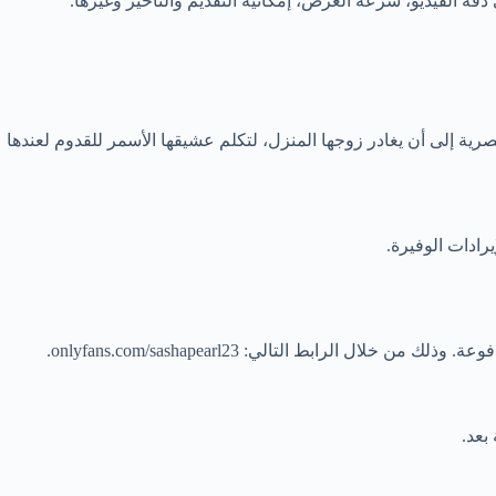
ة الفيديو، سرعة العرض، إمكانية التقديم والتأخير وغيرها.
رية إلى أن يغادر زوجها المنزل، لتكلم عشيقها الأسمر للقدوم لعندها
رادات الوفيرة.
بط التالي: onlyfans.com/sashapearl23.
بعد.