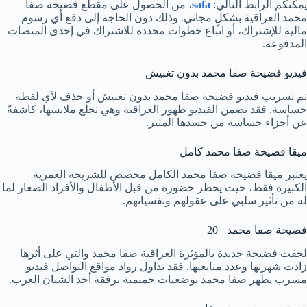
يمكنكم الرابط التالي:
safa
، من الحصول على مقطع فضيحة صفا
محمد العراقية بشكلٍ مجاني. وذلك دون الحاجة إلى دفع أي رسوم
مالية للإشتراك، أو اتباع خطوات محددة للاشتراك في إحدى المنصات
المدفوعة.
فيديو فضيحة صفا محمد بدون تغبيش
تم تسريب فيديو فضيحة صفا محمد بدون تغبيش أو حذف لأي لقطة
حساسة. فقد تضمن الفيديو ظهور العراقية وهي تخلع ملابسها، كاشفةً
عن أجزاء حساسة من جسدها المثير.
ميقا فضيحة صفا محمد كامل
يعتبر ميقا فضيحة صفا محمد الكامل مخصص للشريحة العمرية
الكبيرة فقط، حيث يحظر حضوره من قبل الأطفال والأفراد الصغار لما
له من تأثير سلبي على عقولهم ونفسياتهم.
فضيحة صفا محمد +20
لحقت فضيحة جديدة بالمؤثرة العراقية صفا محمد والتي على أثرها
زادت شهرتها وعدد متابعيها. فقد تداول رواد مواقع التواصل فيديو
مسرب يظهر صفا محمد بوضعيات حميمية برفقة أحد الشبان العرب.