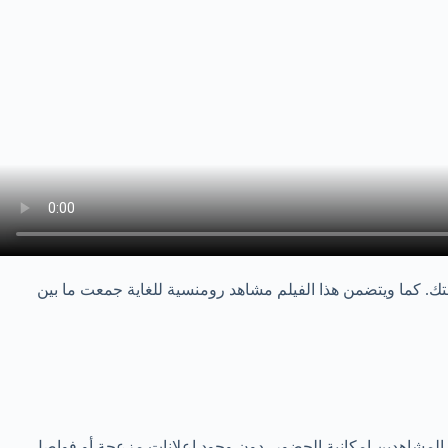
توى مقالنا التالي عبر منصة صحيفتك. كما ويتضمن هذا الفيلم مشاهد رومنسية للغاية جمعت ما بين
ة المشاهدين إمكانية الحضور، دون وجود إعلانات مزعجة أو فواصل