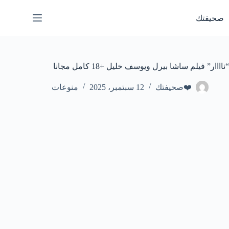
لتجاوز
لى
صحيفتك
لمحتوى
“ناااار” فيلم ساشا بيرل ويوسف خليل +18 كامل مجانا
❤️صحيفتك
12 سبتمبر، 2025
منوعات