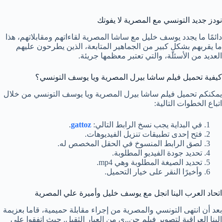
نودز جديد التونسي مع المصرية لا يفوتك
دائمًا ما يجدد يوسف خليل مع ساشا المصرية لقاءاتهم ومقابلاتهم، هذا
ما يقربهم بشكلٍ كبير من الجماهير المتابعة، الذين يطرحون عليهم
العديد من الأسئلة، والتي تعتبر معظمها جريئة.
كيفية تحميل فيلم ساشا بيرل المصرية ويا يوسف التونسي؟
يمكنكم تحميل فيلم ساشا بيرل المصرية ويا يوسف التونسي من خلال
اتباع الخطوات التالية:
في البداية يجب نسخ الرابط التالي:
gattoz
.
فتح إحدى تطبيقات تنزيل الفيديوهات.
لصق الرابط المنسوخ في الحقل المخصص له.
تحديد جودة الفيديو المطلوبة.
تحديد الصيغة المطلوبة وهي mp4.
وأخيرًا النقر على خيار التحميل.
اتحاد العرب الينا انجل مع يوسف خليل وأميرة علي المصرية
بعد أن انتهى التونسي والمصرية من إجراء مقابلة حميمية، قاما بعزيمة
الينا العراقية لتصوير فيلم جن..ي من العيار الثقيل. حيث اتفقوا على