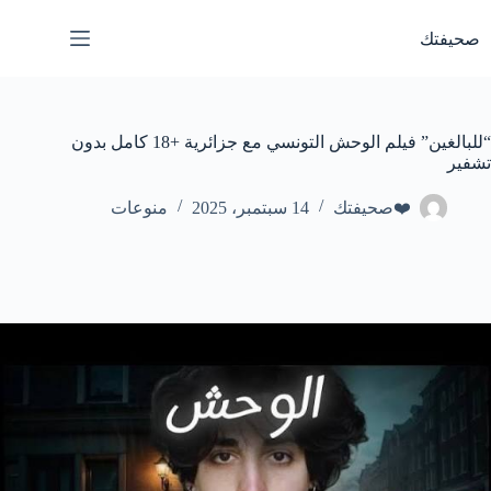
لتجاوز
لى
صحيفتك
لمحتوى
“للبالغين” فيلم الوحش التونسي مع جزائرية +18 كامل بدون
تشفير
❤️صحيفتك
14 سبتمبر، 2025
منوعات