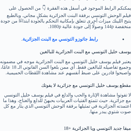
يمكنكم الرابط الموجود في أسفل هذه الفقرة 👇 من الحصول على
فيلم الوحش التونسي برفقة البنت الجزائرية بشكلٍ مجاني. وبالطبع
يتيح اللينك ميزات أخرى تتعلق بإمكانية التحكم بالجودة ابتداءًا من جودة
منخفضة 144p وصولًا إلى جودة عالية 1080p.
رابط جاتوزو التونسي مع البنت الجزائرية
.
يوسف خليل التونسي مع البنت الجزائرية للبالغين
يعتبر فيلم يوسف خليل التونسي مع البنت الجزائرية موجه في مضمونه
وجميع تفاصيله للبالغين فقط. أي ممن بلغوا السن القانوني الـ 18 عامًا،
واصبحوا قادرين على ضبط أنفسهم عند مشاهدة اللقطات الحميمية.
مقطع يوسف خليل التونسي مع جزائرية لا يفوتك
لا تفوتوا مشاهدة الإثارة والحب والدلع في فيلم يوسف خليل التونسي
مع جزائرية. حيث تتمتع الفتيات العربيات بحبهنّ للدلع والغناج، وهذا ما
اعتمدته الجزائرية في تمثيلها برفقة الوحش التونسي الذي يثار مع كل
صوت شتوي يبدر منها.
ميقا جديد التونسي ويا الجزائرية +18