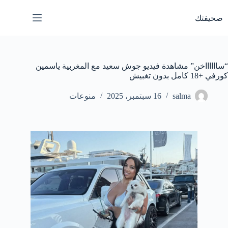
لتجاوز
لى
صحيفتك
لمحتوى
“سااااااخن” مشاهدة فيديو جوش سعيد مع المغربية ياسمين
كورفي +18 كامل بدون تغبيش
salma
16 سبتمبر، 2025
منوعات