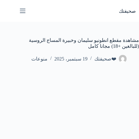
لتجاوز
لى
صحيفتك
لمحتوى
مشاهدة مقطع انطونيو سليمان وخبيرة المساج الروسية
(للبالغين +18) مجانا كامل
❤️صحيفتك
19 سبتمبر، 2025
منوعات