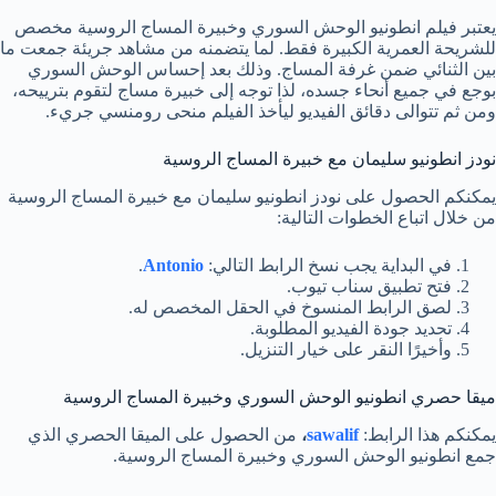
يعتبر فيلم انطونيو الوحش السوري وخبيرة المساج الروسية مخصص
للشريحة العمرية الكبيرة فقط. لما يتضمنه من مشاهد جريئة جمعت ما
بين الثنائي ضمن غرفة المساج. وذلك بعد إحساس الوحش السوري
بوجع في جميع أنحاء جسده، لذا توجه إلى خبيرة مساج لتقوم بترييحه،
ومن ثم تتوالى دقائق الفيديو ليأخذ الفيلم منحى رومنسي جريء.
نودز انطونيو سليمان مع خبيرة المساج الروسية
يمكنكم الحصول على نودز انطونيو سليمان مع خبيرة المساج الروسية
من خلال اتباع الخطوات التالية:
في البداية يجب نسخ الرابط التالي:
Antonio
.
فتح تطبيق سناب تيوب.
لصق الرابط المنسوخ في الحقل المخصص له.
تحديد جودة الفيديو المطلوبة.
وأخيرًا النقر على خيار التنزيل.
ميقا حصري انطونيو الوحش السوري وخبيرة المساج الروسية
يمكنكم هذا الرابط:
sawalif
،
من الحصول على الميقا الحصري الذي
جمع انطونيو الوحش السوري وخبيرة المساج الروسية.