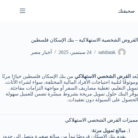
لتجاوز
لى
صحيفتك
لمحتوى
القروض الشخصية الاستهلاكية – بنك الإسكان فلسطين
sahifatak
24 سبتمبر، 2025
أخبار مصر
يُعد
القرض الشخصي الاستهلاكي
من بنك الإسكان فلسطين خيارًا مرنًا
وموثوقًا لتلبية احتياجات الأفراد المالية المختلفة، سواء لشراء الأثاث،
تمويل التعليم، تغطية مصاريف السفر أو مواجهة التزامات مفاجئة.
يوفّر البنك حلول تمويل مريحة بشروط ميسّرة تضمن للعميل سهولة
الحصول على السيولة دون تعقيدات.
مميزات القرض الشخصي الاستهلاكي
مبالغ تمويل مرنة
:
يقدم بنك الإسكان قروضًا تبدأ من مبالغ صغيرة وتصل إلى حدود