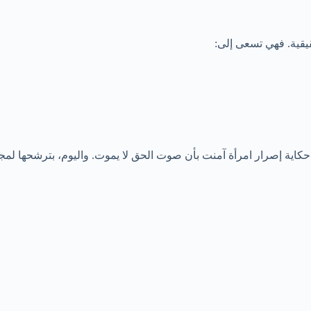
قيقية. فهي تسعى إلى:
كاية إصرار امرأة آمنت بأن صوت الحق لا يموت. واليوم، بترشحها لم