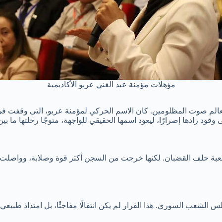
مؤهلات مؤمنة عبد الغني عربو الأكاديمية
عالم صوت المظلومين. كان الاسم الحركي لمؤمنة عربو، التي وقفت في
وقود زادها إصرارًا، ليعود اسمها الحقيقي للواجهة، متوجًا رحلتها ما بين
بة خلف القضبان. لكنها خرجت من السجن أكثر قوة وصلابة، وواصلت دور
 الشعب السوري. هذا القرار لم يكن انتقالًا مفاجئًا، بل امتداد طبي