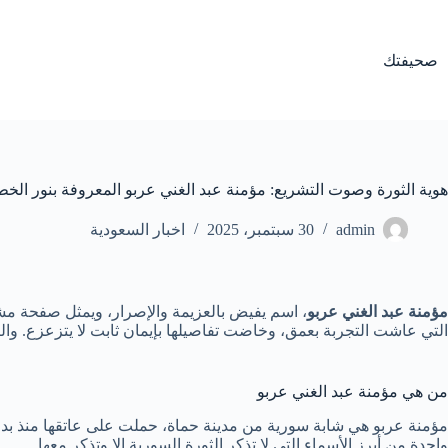
لتجاوز
لى
لمحتوى
صحيفتك
هوية الثورة وصوت التشريع: مؤمنة عبد الغني عربو المعروفة بنور الخ
admin
30 سبتمبر، 2025
اخبار السعودية
مؤمنة عبد الغني عربو
، اسم يفيض بالعزيمة والإصرار، ويمثل صفحة مشر
التي عاشت التجربة بعمق، وخاضت تفاصيلها بإيمان ثابت لا يتزعزع. وال
من هي مؤمنة عبد الغني عربو
مؤمنة عربو هي شابة سورية من مدينة حماة، حملت على عاتقها منذ بدايا
واحدة من أبرز الأسماء التي لا تذكر الثورة السورية إلا وتذكر معها.