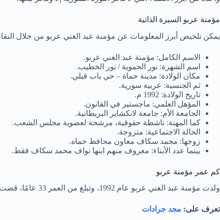
مؤمنة عربو السيرة الذاتية
يمكن تلخيص أبرز المعلومات عن مؤمنة عبد الغني عربو من خلال النقاط 
الاسم الكامل: مؤمنة عبد الغني عربو.
اسم الشهرة: نور الحموية / نور الخطيب.
مكان الولادة: مدينة حماة – حي باب قبلي.
ثم الجنسية: عربية سورية.
تاريخ الولادة: 1992 م.
المؤهل العلمي: ماجستير في القانون.
الجامعة الأم: جامعة لانكشاير البريطانية.
كما المهنة: ناشطة حقوقية، مرشحة لعضوية مجلس الشعب.
الحالة الاجتماعية: متزوجة.
زوجها: محمد سكاف معاون محافظ حماه.
بينما عدد الأبناء: معروف منهم ابنها نواف محمد سكاف فقط.
كم عمر مؤمنة عربو
ولدت مؤمنة عبد الغني عربو عام 1992، وتبلغ من العمر 33 عامًا، قضت معظمها بين النضال والبحث العلمي والعمل الحقوقي.
تعرف على:
مجد جرادات