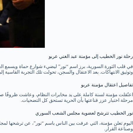
رحلة نور الخطيب إلى مؤمنة عبد الغني عربو
في قلب الثورة السورية، برز اسم “نور” ليضيء شوارع حماة ويسمع ال
وتوثيق الانتهاكات. بعد الاعتقال والسجن، تحولت تلك التجربة القاسية إلى 
تفاصيل اعتقال مؤمنة عربو
اعتُقلت مؤمنة لسنة كاملة على يد مخابرات النظام، وعاشت ظروفًا صع
مرحلة اختبار عزز قناعتها بأن الحرية تستحق كل التضحيات.
نور الخطيب تترشح لعضوية مجلس الشعب السوري
اليوم تعلن مؤمنة، التي عرفت بين الناس باسم “نور”، عن ترشحها لمجلس
وصناعة القرار.