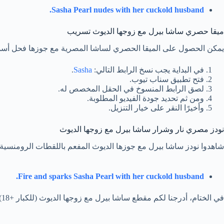
Sasha Pearl nudes with her cuckold husband.
ميقا حصري ساشا بيرل مع زوجها الديوث تسريب
يمكن الحصول على الميقا الحصري لساشا المصرية مع جوزها فحل أسمر ك
في البداية يجب نسخ الرابط التالي:
Sasha
.
فتح تطبيق سناب تيوب.
لصق الرابط المنسوخ في الحقل المخصص له.
ومن ثم تحديد جودة الفيديو المطلوبة.
وأخيرًا النقر على خيار التنزيل.
نودز مصري نار وشرار ساشا بيرل مع زوجها الديوث
شاهدوا نودز ساشا بيرل مع جوزها الديوث المفعم باللقطات الرومنسية 
Fire and sparks Sasha Pearl with her cuckold husband.
في الختام، أدرجنا لكم مقطع ساشا بيرل مع زوجها الديوث (للكبار +18) كامل بدون تشفير. كذلك لم ننس أن نرفق لكم حصريات ساخنة رومانسية لهما في المسبح وفي اوضة النوم.