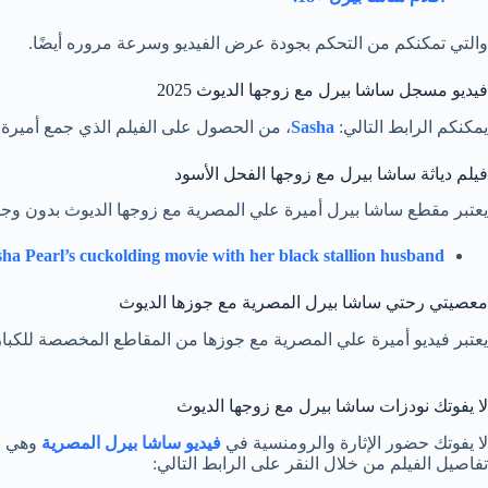
والتي تمكنكم من التحكم بجودة عرض الفيديو وسرعة مروره أيضًا.
فيديو مسجل ساشا بيرل مع زوجها الديوث 2025
يمكنكم الرابط التالي:
Sasha
، من الحصول على الفيلم الذي جمع أميرة ع
فيلم دياثة ساشا بيرل مع زوجها الفحل الأسود
يعتبر مقطع ساشا بيرل أميرة علي المصرية مع زوجها الديوث بدون وجو
ha Pearl’s cuckolding movie with her black stallion husband.
معصيتي رحتي ساشا بيرل المصرية مع جوزها الديوث
يعتبر فيديو أميرة علي المصرية مع جوزها من المقاطع المخصصة للكبار
لا يفوتك نودزات ساشا بيرل مع زوجها الديوث
لا يفوتك حضور الإثارة والرومنسية في
فيديو ساشا بيرل المصرية
وهي با
تفاصيل الفيلم من خلال النقر على الرابط التالي: