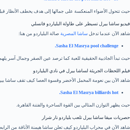
حيث تتحول الأضواء المنعكسة على جمالها إلى هدف يخطف الأنظار قبل
فيديو ساشا بيرل تسيطر على طاولة البلياردو فانسلي
شاهد الآن عندما تدخل
ساشا المصرية
صالة البلياردو من هنا:
Sasha El Masrya pool challenge.
حيث تبدأ الجاذبية الحقيقية للعبة كما ترصد عين الصقر وجمال آسر يله
فيلم اللحظات الجريئة لساشا بيرل في نادي البلياردو
شاهد الآن بين نعومة المخمل الأخضر وقسوة العصا كيف تقف ساشا بيرل
Sasha El Masrya billiards hot.
حيث يظهر التوازن المثالي بين القوة الساحرة والفتنة القاهرة.
حصريات ميقا ساشا بيرل تلعب بلياردو نار شرار
شاهد الآن في محراب البلياردو كيف تعلن ساشا هيمنة الأناقة من الرابط