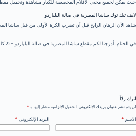
حيث يمكن لجميع محبي الأفلام المخصصة للكبار مشاهدة وتحميل مقطع ا
لايف تيك توك ساشا المصرية في صالة البلياردو
شاهد الآن الرهان الرابح قبل أن تضرب الكرة الأولى من قبل ساشا المص
في الختام، أدرجنا لكم مقطع ساشا المصرية في صالة البلياردو +22 كامل بجودة عالية. كذلك لم ننس أن نرفق لكم حصريات تانجو لايف اميرة علي في صالة البلياردو.
اترك ردّاً
لن يتم نشر عنوان بريدك الإلكتروني.
الحقول الإلزامية مشار إليها بـ
*
*
*
الاسم
البريد الإلكتروني