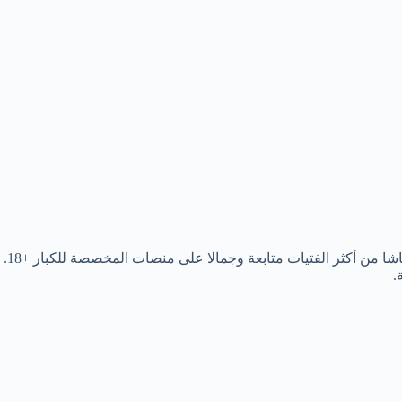
مقطع ساشا المصرية في صالة البلياردو، من الفيديوهات التي ذاع صيتها في الساعات الأخيرة على منصات اونلي فانز وفانسلي. حيث تعتبر ساشا من أكثر الفتيات متابعة وجمالا على منصات المخصصة للكبار +18.
.