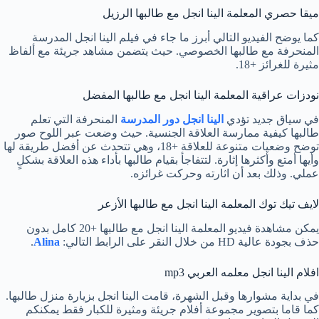
ميقا حصري المعلمة الينا انجل مع طالبها الرزيل
كما يوضح الفيديو التالي أبرز ما جاء في فيلم الينا انجل المدرسة
المنحرفة مع طالبها الخصوصي. حيث يتضمن مشاهد جريئة مع ألفاظ
مثيرة للغرائز +18.
نودزات عراقية المعلمة الينا انجل مع طالبها المفضل
في سياق جديد تؤدي
الينا انجل دور المدرسة
المنحرفة التي تعلم
طالبها كيفية ممارسة العلاقة الجنسية. حيث وضعت عبر اللوح صور
توضح وضعيات متنوعة للعلاقة +18، وهي تتحدث عن أفضل طريقة لها
وأيها أمتع وأكثرها إثارة. لتتفاجأ بقيام طالبها بأداء هذه العلاقة بشكلٍ
عملي. وذلك بعد أن اثارته وحركت غرائزه.
لايف تيك توك المعلمة الينا انجل مع طالبها الأزعر
يمكن مشاهدة فيديو المعلمة الينا انجل مع طالبها +20 كامل بدون
حذف بجودة عالية HD من خلال النقر على الرابط التالي:
Alina
.
افلام الينا انجل معلمه العربي mp3
في بداية مشوارها وقبل الشهرة، قامت الينا انجل بزيارة منزل طالبها.
كما قاما بتصوير مجموعة أفلام جريئة ومثيرة للكبار فقط يمكنكم