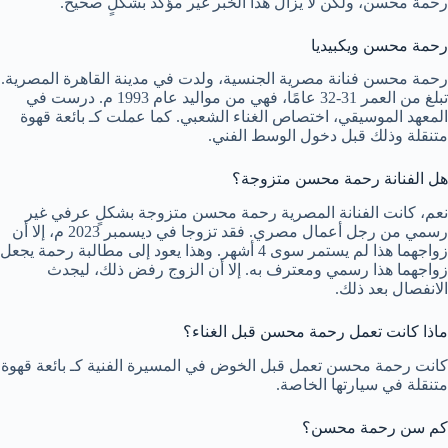
رحمة محسن، ولكن لا يزال هذا الخبر غير مؤكد بشكلٍ صحيح.
رحمة محسن ويكبيديا
رحمة محسن فنانة مصرية الجنسية، ولدت في مدينة القاهرة المصرية.
تبلغ من العمر 31-32 عامًا، فهي من مواليد عام 1993 م. درست في
المعهد الموسيقي، اختصاص الغناء الشعبي. كما عملت كـ بائعة قهوة
متنقلة وذلك قبل دخول الوسط الفني.
هل الفنانة رحمة محسن متزوجة؟
نعم، كانت الفنانة المصرية رحمة محسن متزوجة بشكلٍ عرفي غير
رسمي من رجل أعمال مصري. فقد تزوجا في ديسمبر 2023 م، إلا أن
زواجهما هذا لم يستمر سوى 4 أشهر. وهذا يعود إلى مطالبة رحمة يجعل
زواجهما هذا رسمي ومعترف به. إلا أن الزوج رفض ذلك، ليجدث
الانفصال بعد ذلك.
ماذا كانت تعمل رحمة محسن قبل الغناء؟
كانت رحمة محسن تعمل قبل الخوض في المسيرة الفنية كـ بائعة قهوة
متنقلة في سيارتها الخاصة.
كم سن رحمة محسن؟