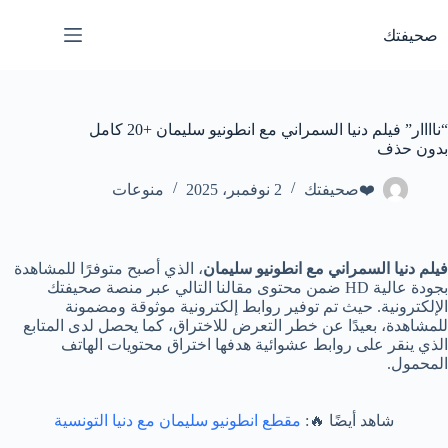
لتجاوز
لى
صحيفتك
لمحتوى
“ناااار” فيلم دنيا السمراني مع انطونيو سليمان +20 كامل
بدون حذف
❤️صحيفتك
2 نوفمبر، 2025
منوعات
فيلم دنيا السمراني مع انطونيو سليمان
، الذي أصبح متوفرًا للمشاهدة
بجودة عالية HD ضمن محتوى مقالنا التالي عبر منصة صحيفتك
الإلكترونية. حيث تم توفير روابط إلكترونية موثوقة ومضمونة
للمشاهدة، بعيدًا عن خطر التعرض للاختراق، كما يحصل لدى المتابع
الذي ينقر على روابط عشوائية هدفها اختراق محتويات الهاتف
المحمول.
شاهد أيضًا 🔥:
مقطع انطونيو سليمان مع دنيا التونسية