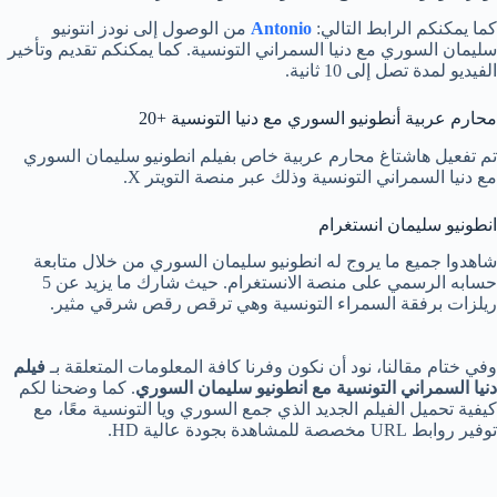
كما يمكنكم الرابط التالي:
Antonio
من الوصول إلى نودز انتونيو
سليمان السوري مع دنيا السمراني التونسية. كما يمكنكم تقديم وتأخير
الفيديو لمدة تصل إلى 10 ثانية.
محارم عربية أنطونيو السوري مع دنيا التونسية +20
تم تفعيل هاشتاغ محارم عربية خاص بفيلم انطونيو سليمان السوري
مع دنيا السمراني التونسية وذلك عبر منصة التويتر X.
انطونيو سليمان انستغرام
شاهدوا جميع ما يروج له انطونيو سليمان السوري من خلال متابعة
حسابه الرسمي على منصة الانستغرام. حيث شارك ما يزيد عن 5
ريلزات برفقة السمراء التونسية وهي ترقص رقص شرقي مثير.
وفي ختام مقالنا، نود أن نكون وفرنا كافة المعلومات المتعلقة بـ
فيلم
دنيا السمراني التونسية مع انطونيو سليمان السوري
. كما وضحنا لكم
كيفية تحميل الفيلم الجديد الذي جمع السوري ويا التونسية معًا، مع
توفير روابط URL مخصصة للمشاهدة بجودة عالية HD.