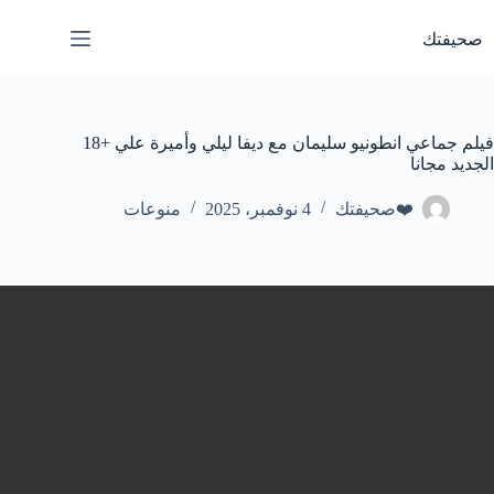
لتجاوز
لى
صحيفتك
لمحتوى
فيلم جماعي انطونيو سليمان مع ديفا ليلي وأميرة علي +18
الجديد مجانا
❤️صحيفتك
4 نوفمبر، 2025
منوعات