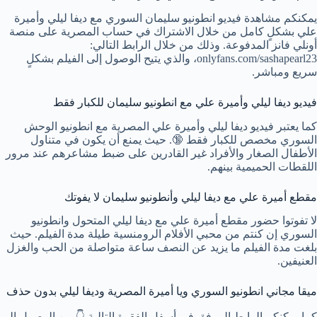
يمكنكم مشاهدة فيديو انطونيو سليمان السوري مع ديفا ليلي وأميرة
علي بشكلٍ كامل من خلال الاشتراك في حساب المصرية على منصة
أونلي فانز المدفوعة. وذلك من خلال الرابط التالي:
onlyfans.com/sashapearl23، والذي يتيح الوصول إلى الفيلم بشكلٍ
سريع ومباشر.
فيديو ديفا ليلي وأميرة علي مع انطونيو سليمان للكبار فقط
كما يعتبر فيديو ديفا ليلي وأميرة علي المصرية مع انطونيو الوحش
السوري مخصص للكبار فقط 🔞. حيث يمنع أن يكون في متناول
الأطفال الصغار والأفراد غير القادرين على ضبط مشاعرهم عند مرور
اللقطات الحميمية بينهم.
مقطع أميرة علي مع ديفا ليلي وأنطونيو سليمان لا يفوتك
لا تفوتوا حضور مقطع أميرة علي مع ديفا ليلي المتحول وانطونيو
السوري إن كنتم من محبي الأفلام الرومنسية طيلة مدة الفيلم. حيث
بلغت مدة الفيلم ما يزيد عن النصف ساعة متواصلة من الحب والغزل
العنيفين.
ميقا مجاني انطونيو السوري ويا أميرة المصرية وديفا ليلي بدون حذف
كما يمكنكم الرابط المرفق في أسفل الفقرة التالية 👇 من الوصول إلى