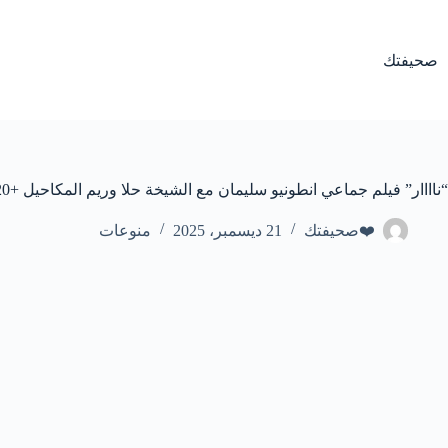
لتجاوز
لى
لمحتوى
صحيفتك
“ناااار” فيلم جماعي انطونيو سليمان مع الشيخة حلا وريم المكاحيل +20 كامل مجانا
❤️صحيفتك
21 ديسمبر، 2025
منوعات