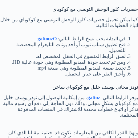
حصريات كلوز الوحش التونسي مع كوكوباي
كما يمكن تحميل حصريات كلوز الوحش التونسي مع كوكوباي من خلال
اتباع الخطوات التالية:
في البداية يجب نسخ الرابط التالي:
gattouzO
.
فتح تطبيق سناب تيوب أو أحد بوتات التليغرام المخصصة
للتحميل.
لصق الرابط المنسوخ في الحقل المخصص له.
ومن ثم تحديد جودة الفيديو المطلوبة وهي جودة عالية HD.
تحديد صيغة الفيديو المطلوبة وهي صيغة mp4.
وأخيرًا النقر على خيار التحميل.
نودز مجاني يوسف خليل مع كوكوباي ساخن
يوفر الرابط التالي:
gattoz
، من إمكانية الوصول إلى نودز يوسف خليل
مع كوكوباي بشكلٍ مجاني. وذلك دون الحاجة إلى دفع أي رسوم مالية
تذكر أو اتباع خطوات محددة للاشتراك في المنصات المدفوعة
المختلفة.
وبهذا القدر الكافي من المعلومات نكون قد اختتمنا مقالنا الذي كان