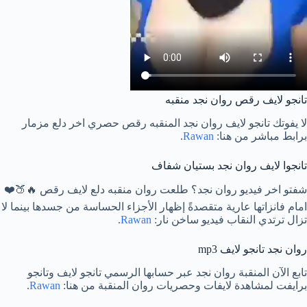
تانجو لايف رقص روان نجد منقبه
لا يفوتك تانجو لايف روان نجد المنقبه رقص حصري اخر دلع مزمار
برابط مباشر من هنا:
Rawan
.
تانجوا لايف روان نجد بستيان شفاف
شفتو اخر فيديو روان نجد؟ طلعت روان منقبه دلع لايف رقص 🔥🍑❤️
امام فانزاتها عارية متقصدةً إظهار الأجزاء الحساسة من جسدها بينما لا
تزال ترتدي النقاب فيديو ساخن نار:
Rawan
.
روان نجد تانجو لايف mp3
تابع الآن المنقبة روان نجد عبر حسابها الرسمي تانجو لايف وتانجو
برايفت لمشاهدة لايفات وحصريات روان المنقبة من هنا:
Rawan
.