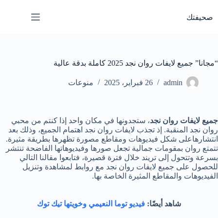
لتجاوز
لى
صحيفتك
لمحتوى
“مجانا” جميع لايفات روان نجد 2025 كاملة بدقة عالية
admin
26 فبراير، 2025
منوعات
جميع لايفات روان نجد
، ستجدونها في مكان واحد إذا كنتم من محبي
روان نجد المنقبة. إذ تجذب لايفات روان نجد اهتمام الجميع، وذلك بعد
انتشارهاعلى شكل فيديوهات ومقاطع مصورة تظهرها بطريقة مثيرة.
تتمتع روان بمقومات جمالية تجعل صورها وفيديوهاتها الفاضحة تنتشر
بسرعة وتتحول إلى تريند خلال فترة قصيرة، فتابعوا مقالنا التالي
للحصول على جميع لايفات روان نجد مع روابط لمشاهدة وتنزيل
الفيديوهات والمقاطع المثيرة الخاصة بها.
شاهد أيضًا:
فيديو توما النعيمي وخويتها تيك توك