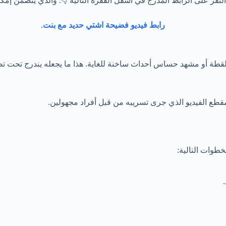
 على الرابط المدرج في أسفل الفقرة التالية 👇. والذي يتضمن إمكاني
رابط فيديو فضيحة اشتي حديد مع بنت
.
داث ساخنة للغاية. هذا ما يجعله يندرج تحت تصنيف +18، أي مخصص للشريحة العمرية الكب
طع الفيديو الذي جرى تسريبه من قبل أفراد مجهولين.
طوات التالية: