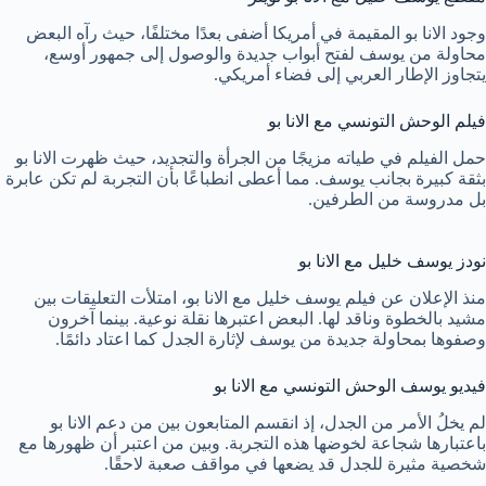
وجود الانا بو المقيمة في أمريكا أضفى بعدًا مختلفًا، حيث رآه البعض
محاولة من يوسف لفتح أبواب جديدة والوصول إلى جمهور أوسع،
يتجاوز الإطار العربي إلى فضاء أمريكي.
فيلم الوحش التونسي مع الانا بو
حمل الفيلم في طياته مزيجًا من الجرأة والتجديد، حيث ظهرت الانا بو
بثقة كبيرة بجانب يوسف. مما أعطى انطباعًا بأن التجربة لم تكن عابرة
بل مدروسة من الطرفين.
نودز يوسف خليل مع الانا بو
منذ الإعلان عن فيلم يوسف خليل مع الانا بو، امتلأت التعليقات بين
مشيد بالخطوة وناقد لها. البعض اعتبرها نقلة نوعية. بينما آخرون
وصفوها بمحاولة جديدة من يوسف لإثارة الجدل كما اعتاد دائمًا.
فيديو يوسف الوحش التونسي مع الانا بو
لم يخلُ الأمر من الجدل، إذ انقسم المتابعون بين من دعم الانا بو
باعتبارها شجاعة لخوضها هذه التجربة. وبين من اعتبر أن ظهورها مع
شخصية مثيرة للجدل قد يضعها في مواقف صعبة لاحقًا.