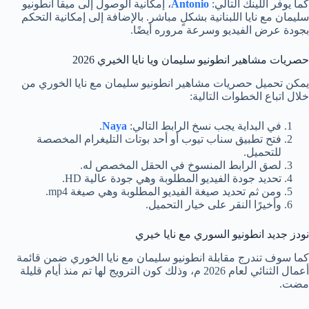
كما يوفر اللينك التالي:
Antonio
، إمكانية الوصول إلى ميقا انطونيو
سليمان مع نايا اللبنانية بشكلٍ مباشر. بالإضافة إلى إمكانية التحكم
بجودة عرض الفيديو وسرعة مروره أيضًا.
حصريات مشاهير انطونيو سليمان ويا نايا الخيري 2026
يمكن تحميل حصريات مشاهير انطونيو سليمان مع نايا الخوري من
خلال اتباع الخطوات التالية:
في البداية يجب نسخ الرابط التالي:
Naya
.
فتح تطبيق سناب تيوب أو أحد بوتات التليغرام المخصصة
للتحميل.
لصق الرابط المنسوخ في الحقل المخصص له.
تحديد جودة الفيديو المطلوبة وهي جودة عالية HD.
ومن ثم تحديد صيغة الفيديو المطلوبة وهي صيغة mp4.
وأخيرًا النقر على خيار التحميل.
نودز جديد انطونيو السوري مع نايا خيري
كما سوف تندرج مقابلة انطونيو سليمان مع نايا الخوري ضمن قائمة
أعمال الثنائي لعام 2026 م، وذلك كون الترويج لها تم منذ أيام قليلة
مضت.