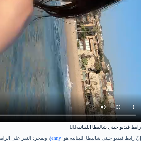
رابط فيديو جيني شاليطا اللبنانيه❤️‍🔥
إنّ رابط فيديو جيني شاليطا اللبنانيه هو:
jenny
، وبمجرد النقر على الر