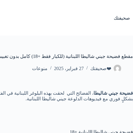
لتجاوز
لى
لمحتوى
صحيفتك
مقطع فضيحة جيني شاليطا اللبنانية (للكبار فقط +18) كامل بدون تغبيش
❤️صحيفتك
27 فبراير، 2025
منوعات
فضيحة جيني شاليطا
، الفضائح التي لحقت بهذه البلوغر اللبنانية في ا
بشكلٍ فوري مع فيديوهات الدلوعة جيني شاليطا اللبنانية.
فضيحة جيني شاليطا اللبنانية +18