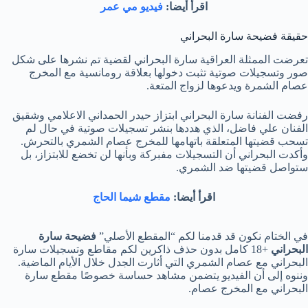
اقرأ أيضا:
فيديو مي عمر
حقيقة فضيحة سارة البحراني
تعرضت الممثلة العراقية سارة البحراني لقضية تم نشرها على شكل
صور وتسجيلات صوتية تثبت دخولها بعلاقة رومانسية مع المخرج
عصام الشمرة ويدعوها لزواج المتعة.
رفضت الفنانة سارة البحراني ابتزاز حيدر الحمداني الاعلامي وشقيق
الفنان علي فاضل، الذي هددها بنشر تسجيلات صوتية في حال لم
تسحب قضيتها المتعلقة باتهامها للمخرج عصام الشمري بالتحرش.
وأكدت البحراني أن التسجيلات مفبركة وبأنها لن تخضع للابتزاز، بل
ستواصل قضيتها ضد الشمري.
اقرأ أيضا:
مقطع شيما الحاج
في الختام نكون قد قدمنا لكم “المقطع الأصلي”
فضيحة سارة
البحراني
+18 كامل بدون حذف ذاكرين لكم مقاطع وتسجيلات سارة
البحراني مع عصام الشمري التي أثارت الجدل خلال الأيام الماضية.
وننوه إلى أن الفيديو يتضمن مشاهد حساسة خصوصًا مقطع سارة
البحراني مع المخرج عصام.