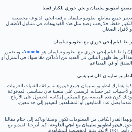
مقطع انطونيو سليمان وانجي خوري للكبار فقط
تعتبر جميع مقاطع انطونيو سليمان برفقة انجي الدلوعة مخصصة
للكبار فقط، فلا يجب وضع مثل هذه الفيديوهات في متناول الأطفال
والأفراد الصغار.
رابط فيلم إنجي خوري مع انطونيو سليمان
إنّ رابط فيلم إنجي خوري مع انطونيو سليمان هو:
Antonio
، ويتضمن
هذا الرابط ظهور الثنائي في العديد من الأماكن معًا سواء في المنزل أو
الفندق أو في المطاعم.
انطونيو سليمان فان سبايسي
كما يشارك انطونيو سليمان جميع فيديوهاته برفقة الفتيات العربيات
والأجنبيات عبر حسابه الرسمي على منصة فان سبايسي المدفوعة.
وذلك كون هذه المنصة تتيح للممثلين إمكانية الحصول على الأرباح
عندما يصل عدد المتابعين أو المشاهدين للفيديو إلى حد معين.
وبهذا القدر الكافي من المعلومات نكون وصلنا وياكم إلى ختام مقالنا
حول
فيديو انطونيو سليمان مع انجي الدلوعة
، كما أدرجنا الفيديو مع
روابط URL الإلكترونية المخصصة للمشاهدة.