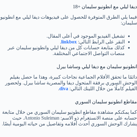
ديفا ليلي مع انطونيو سليمان +18
فيما يلي الطرق المتوفرة للحصول على فيديوهات ديفا ليلي مع انطونيو
سليمان:
تشغيل الفيديو الموجود في أعلى المقال.
النقر على الرابط التالي:
linkbox
.
كذلك متابعة حسابات كل من ديفا ليلي وانطونيو سليمان عبر
منصات التواصل الاجتماعي المختلفة.
انطونيو سليمان مع ديفا ليلي وساشا بيرل
دائمًا ما تحقق الأفلام الجماعية نجاحات كبيرة، وهذا ما حصل بفيلم
الوحش السوري برفقة المتحول ديفا والمصرية ساشا بيرل. ولحضور
الفيلم كاملًا من خلال اللينك التالي:
diva
.
مقاطع انطونيو سليمان السوري
كما يمكنكم مشاهدة مقاطع انطونيو سليمان السوري من خلال متابعة
حسابه على منصة الانستغرام ذو الاسم: Antonio Suleiman. حيث
يشارك الوحش السوري أحدث أفلامه وتفاصيل من حياته اليومية أيضًا.