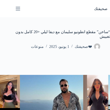
لتجاوز
لى
صحيفتك
لمحتوى
“ساخن” مقطع انطونيو سليمان مع ديفا ليلي +20 كامل بدون
تغبيش
❤️صحيفتك
1 يونيو، 2025
منوعات