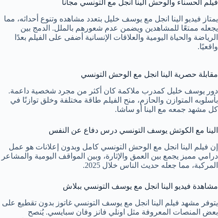
فيلم الحسناء والوحش الينا انجل مع التونسي مجانا
يمتاز فيديو الينا انجل مع يوسف خليل بتعدد مشاهده وتنوع أحداثه، مما
يجعله ممتعًا للمشاهدين ويضمن عدم شعورهم بالملل. الدمج بين
الرياضة والحياة اليومية والعلاقات الإنسانية أضفى على الفيلم بعدًا
واقعيًا.
مقابلة حصرية الينا انجل مع الوحش التونسي
دور يوسف خليل كمدرب ملاكمة كان أكثر من مجرد شخصية داعمة.
بأسلوبه المتوازن والحازم، منح الفيلم طاقة مختلفة وخلق توازنًا في
كل مشهد جمعه مع الينا أو ساشا.
الينا مع الكوتش يوسف التونسي درس دفاع عن النفس
إن فيلم الينا انجل مع الوحش التونسي كامل وبدون إعلانات هو عمل
درامي مميز يجمع بين العمق والإثارة، وبين المواقف اليومية والمشاعر
المركبة، مما جعله حديث الناس خلال 2025.
مشاهدة فيديو الينا انجل مع يوسف التونسي ببلاش
يتوفر مشهد فيلم الينا انجل مع يوسف التونسي غاتوز بدون تقطيع على
بعض المنصات المعروفة مثل اونلي فانز وفان سبايسي. يُنصح