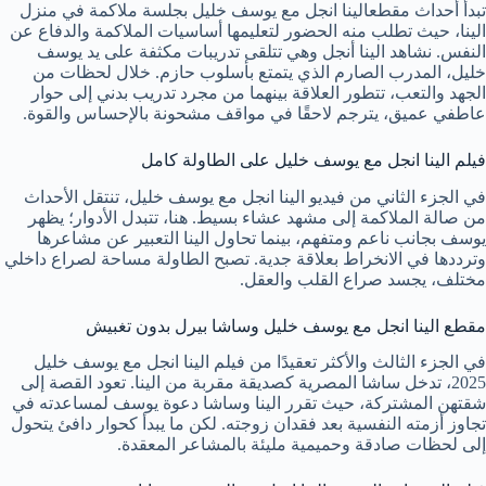
تبدأ أحداث مقطعالينا انجل مع يوسف خليل بجلسة ملاكمة في منزل
الينا، حيث تطلب منه الحضور لتعليمها أساسيات الملاكمة والدفاع عن
النفس. نشاهد الينا أنجل وهي تتلقى تدريبات مكثفة على يد يوسف
خليل، المدرب الصارم الذي يتمتع بأسلوب حازم. خلال لحظات من
الجهد والتعب، تتطور العلاقة بينهما من مجرد تدريب بدني إلى حوار
عاطفي عميق، يترجم لاحقًا في مواقف مشحونة بالإحساس والقوة.
فيلم الينا انجل مع يوسف خليل على الطاولة كامل
في الجزء الثاني من فيديو الينا انجل مع يوسف خليل، تنتقل الأحداث
من صالة الملاكمة إلى مشهد عشاء بسيط. هنا، تتبدل الأدوار؛ يظهر
يوسف بجانب ناعم ومتفهم، بينما تحاول الينا التعبير عن مشاعرها
وترددها في الانخراط بعلاقة جدية. تصبح الطاولة مساحة لصراع داخلي
مختلف، يجسد صراع القلب والعقل.
مقطع الينا انجل مع يوسف خليل وساشا بيرل بدون تغبيش
في الجزء الثالث والأكثر تعقيدًا من فيلم الينا انجل مع يوسف خليل
2025، تدخل ساشا المصرية كصديقة مقربة من الينا. تعود القصة إلى
شقتهن المشتركة، حيث تقرر الينا وساشا دعوة يوسف لمساعدته في
تجاوز أزمته النفسية بعد فقدان زوجته. لكن ما يبدأ كحوار دافئ يتحول
إلى لحظات صادقة وحميمية مليئة بالمشاعر المعقدة.