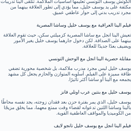
الكوتش يوسف التونسي تعليمها أساسيات الملاكمة. تتلقى الينا تدريبات
مكثفة على يد يوسف خليل، مما يؤدي إلى تطور العلاقة بينهما من
مجرد تدريب بدني إلى حوار عاطفي عميق.
فيلم الينا العراقية مع يوسف خليل وساشا المصرية
تعيش الينا انجل مع ساشا المصرية كزميلتي سكن، حيث تقوم العلاقة
بينهما على الصداقة. لكن دخول جارهما يوسف خليل يغير الأمور
ويضيف بعدًا جديدًا للعلاقة.
مقابلة حصرية الينا انجل مع الوحش التونسي
يوسف خليل ليس مجرد مدرب ملاكمة، بل شخصية محورية تضفي
طاقة مميزة على الفيلم. أسلوبه المتوازن والحازم يجعل كل مشهد
يجمعه مع الينا أو ساشا أكثر تأثيرًا.
يوسف خليل مع بنتين عرب اونلي فانز
يوسف خليل، الذي يمر بفترة حزن بعد فقدان زوجته، يجد نفسه محاطًا
بالينا وساشا اللتين تدعوانه لقضاء وقت ممتع معهما، مما يخلق مزيجًا
من الكوميديا والمواقف العاطفية القوية.
فيلم الينا انجل مع يوسف خليل تانجو لايف