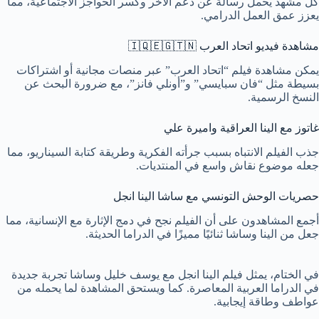
كل مشهد يحمل رسالة عن دعم الآخر وكسر الحواجز الاجتماعية، مما
يعزز عمق العمل الدرامي.
مشاهدة فيديو اتحاد العرب 🇮🇶🇪🇬🇹🇳
يمكن مشاهدة فيلم “اتحاد العرب” عبر منصات مجانية أو اشتراكات
بسيطة مثل “فان سبايسي” و”أونلي فانز”، مع ضرورة البحث عن
النسخ الرسمية.
غاتوز مع الينا العراقية واميرة علي
جذب الفيلم الانتباه بسبب جرأته الفكرية وطريقة كتابة السيناريو، مما
جعله موضوع نقاش واسع في المنتديات.
حصريات الوحش التونسي مع ساشا الينا انجل
أجمع المشاهدون على أن الفيلم نجح في دمج الإثارة مع الإنسانية، مما
جعل من الينا وساشا ثنائيًا مميزًا في الدراما الحديثة.
في الختام، يمثل فيلم الينا انجل مع يوسف خليل وساشا تجربة جديدة
في الدراما العربية المعاصرة. كما ويستحق المشاهدة لما يحمله من
عواطف وطاقة إيجابية.