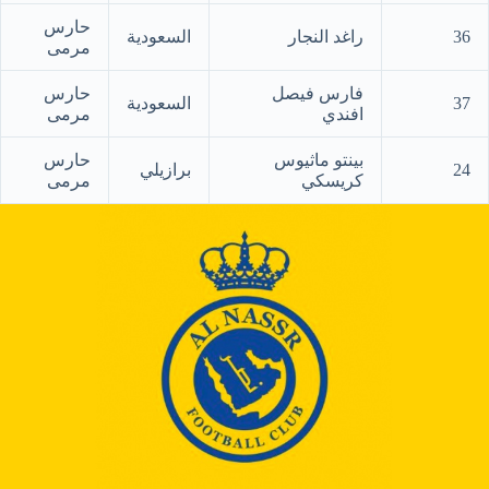
حارس
36
راغد النجار
السعودية
مرمى
فارس فيصل
حارس
37
السعودية
افندي
مرمى
بينتو ماثيوس
حارس
24
برازيلي
كريسكي
مرمى