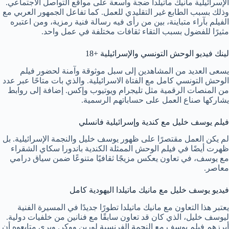
الإسرائيلية مانيك ماتيلدا ضجة واسعة على مواقع التواصل الاجتماعي.
وذلك بسبب الطابع غير التقليدي للعمل. كما تفاعل الجمهور العربي مع
الفيلم بآراء متباينة، بين من رأى فيه رسالة فنية رمزية، ومن اعتبره
مثيرًا للفضول بسبب التقاء ثقافات مختلفة في عمل واحد.
لينك فيديو الوحش التونسي والإسرائيلية +18
يسعى العديد من المشاهدين إلى سبل موثوقة وآمنة لحضور فيلم
الوحش التونسي كامل مع الفتاة الاسرائيلية. والذي بات متاحًا عبر عدد
من المنصات الرقمية مثل تليجرام ويوتيوب وإكس. إضافة إلى روابط
يشاركها صناع العمل على حساباتهم الرسمية.
فيلم يوسف خليل مع كندية وإسرائيلية فانسلي
لم يكن العمل مقتصرًا على ظهور يوسف خليل والنجمة الإسرائيلية. بل
ظهرت أيضًا في فيلم الوحش الممثلة الكندية باندورا سكاي الشقراء
مع يوسف، في تعاون يعكس مزيجًا ثقافيًا متنوعًا ضمن سياق درامي
معاصر.
فيديو يوسف خليل مع مانيك ماتيلدا اليهودية كامل
يعتبر هذا التعاون مع مانيك ماتيلدا تطورًا جديدًا في المسيرة الفنية
ليوسف خليل، الذي كان قد تعاون سابقًا مع فنانين من خلفيات دولية.
أبرزهم فيلم يوسف مع النجمة الفرنسية لورين ووكر. ويرى متابعوه أن