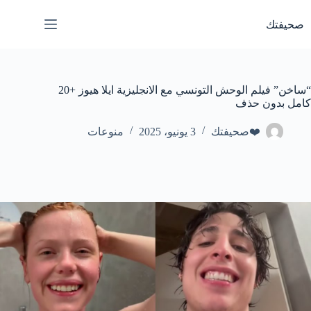
لتجاوز
لى
صحيفتك
لمحتوى
“ساخن” فيلم الوحش التونسي مع الانجليزية ايلا هيوز +20
كامل بدون حذف
❤️صحيفتك
3 يونيو، 2025
منوعات